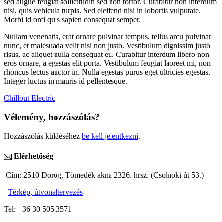
sed augue feugiat sollicitudin sed non tortor. Curabitur non interdum
nisi, quis vehicula turpis. Sed eleifend nisi in lobortis vulputate.
Morbi id orci quis sapien consequat semper.
Nullam venenatis, erat ornare pulvinar tempus, tellus arcu pulvinar
nunc, et malesuada velit nisi non justo. Vestibulum dignissim justo
risus, ac aliquet nulla consequat eu. Curabitur interdum libero non
eros ornare, a egestas elit porta. Vestibulum feugiat laoreet mi, non
rhoncus lectus auctor in. Nulla egestas purus eget ultricies egestas.
Integer luctus in mauris id pellentesque.
Chillout
Electric
Vélemény, hozzászólás?
Hozzászólás küldéséhez
be kell jelentkezni
.
Elérhetőség
Cím: 2510 Dorog, Tömedék akna 2326. hrsz. (Csolnoki út 53.)
Térkép, útvonaltervezés
Tel: +36 30 505 3571