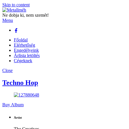
Skip to content
Ne dobja ki, nem szemét!
Menu
Főoldal
Elérhetőség
Engedélyeink
Árlista letöltés
Cégeknek
Close
Techno Hop
Buy Album
Artist
The Creatives