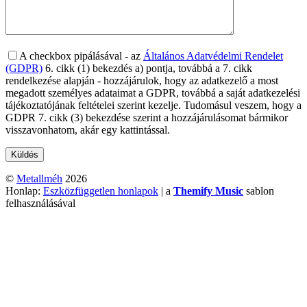
A checkbox pipálásával - az
Általános Adatvédelmi Rendelet
(GDPR)
6. cikk (1) bekezdés a) pontja, továbbá a 7. cikk
rendelkezése alapján - hozzájárulok, hogy az adatkezelő a most
megadott személyes adataimat a GDPR, továbbá a saját adatkezelési
tájékoztatójának feltételei szerint kezelje. Tudomásul veszem, hogy a
GDPR 7. cikk (3) bekezdése szerint a hozzájárulásomat bármikor
visszavonhatom, akár egy kattintással.
©
Metallméh
2026
Honlap:
Eszközfüggetlen honlapok
| a
Themify Music
sablon
felhasználásával